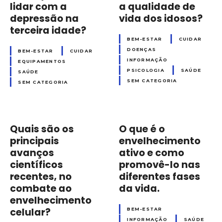
lidar com a
a qualidade de
depressão na
vida dos idosos?
terceira idade?
BEM-ESTAR
CUIDAR
DOENÇAS
BEM-ESTAR
CUIDAR
INFORMAÇÃO
EQUIPAMENTOS
PSICOLOGIA
SAÚDE
SAÚDE
SEM CATEGORIA
SEM CATEGORIA
Quais são os
O que é o
principais
envelhecimento
avanços
ativo e como
científicos
promovê-lo nas
recentes, no
diferentes fases
combate ao
da vida.
envelhecimento
celular?
BEM-ESTAR
INFORMAÇÃO
SAÚDE