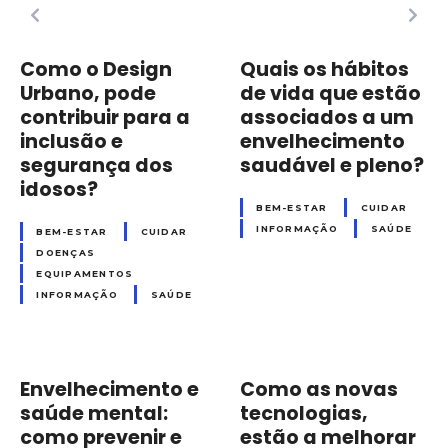
Como o Design
Quais os hábitos
Urbano, pode
de vida que estão
contribuir para a
associados a um
inclusão e
envelhecimento
segurança dos
saudável e pleno?
idosos?
BEM-ESTAR
CUIDAR
INFORMAÇÃO
SAÚDE
BEM-ESTAR
CUIDAR
DOENÇAS
EQUIPAMENTOS
INFORMAÇÃO
SAÚDE
Envelhecimento e
Como as novas
saúde mental:
tecnologias,
como prevenir e
estão a melhorar