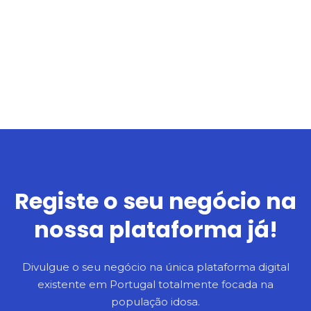
S
a
l
t
a
r
p
a
r
a
o
c
Registe o seu negócio na
o
nossa plataforma já!
n
t
e
Divulgue o seu negócio na única plataforma digital
ú
existente em Portugal totalmente focada na
d
população idosa.
o