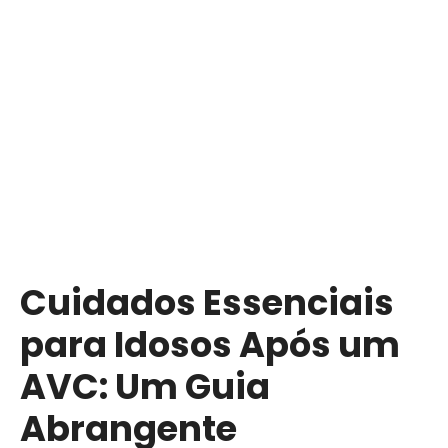
S
a
l
t
a
r
p
a
r
a
o
c
Cuidados Essenciais
o
n
para Idosos Após um
t
e
AVC: Um Guia
ú
Abrangente
d
o