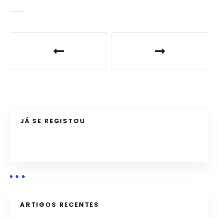
N
a
v
e
g
JÁ SE REGISTOU
a
ç
ã
o
ARTIGOS RECENTES