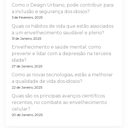
d
Como o Design Urbano, pode contribuir para
e
a inclusão e segurança dos idosos?
3 de Fevereiro, 2025
a
Quais os hábitos de vida que estão associados
r
a um envelhecimento saudável e pleno?
31 de Janeiro, 2025
t
Envelhecimento e saúde mental: como
prevenir e lidar com a depressão na terceira
i
idade?
27 de Janeiro, 2025
g
Como as novas tecnologias, estão a melhorar
o
a qualidade de vida dos idosos?
22 de Janeiro, 2025
s
Quais são os principais avanços científicos
recentes, no combate ao envelhecimento
celular?
20 de Janeiro, 2025