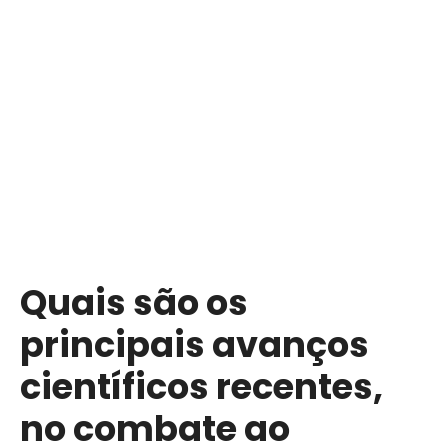
S
a
l
t
a
r
p
a
r
a
o
c
Quais são os
o
n
principais avanços
t
e
científicos recentes,
ú
no combate ao
d
o