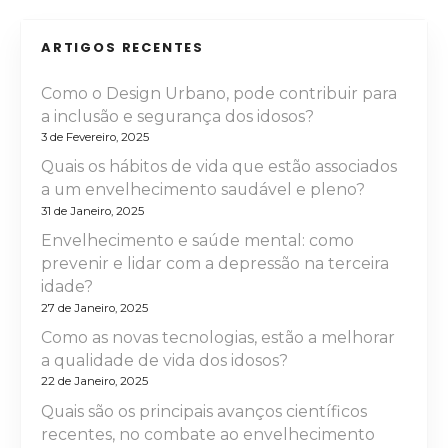
o
ARTIGOS RECENTES
d
Como o Design Urbano, pode contribuir para
e
a inclusão e segurança dos idosos?
3 de Fevereiro, 2025
a
Quais os hábitos de vida que estão associados
r
a um envelhecimento saudável e pleno?
31 de Janeiro, 2025
t
Envelhecimento e saúde mental: como
prevenir e lidar com a depressão na terceira
i
idade?
27 de Janeiro, 2025
g
Como as novas tecnologias, estão a melhorar
o
a qualidade de vida dos idosos?
22 de Janeiro, 2025
s
Quais são os principais avanços científicos
recentes, no combate ao envelhecimento