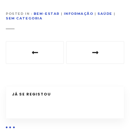
POSTED IN
BEM-ESTAR
|
INFORMAÇÃO
|
SAÚDE
|
SEM CATEGORIA
N
a
v
e
g
JÁ SE REGISTOU
a
ç
ã