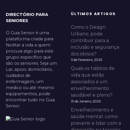
ÚLTIMOS ARTIGOS
DIRECTÓRIO PARA
SENIORES
Como o Design
O Guia Senior é uma
Urbano, pode
plataforma criada para
contribuir para a
facilitar a vida a quem
inclusão e segurança
procura algo para este
dos idosos?
grupo específico que
3 de Fevereiro, 2025
são os seniores. Seja um
Quais os hábitos de
Lar, apoio domiciliário,
vida que estão
cuidados de
enfermagem, um
associados a um
medico ou até mesmo
envelhecimento
equipamentos, pode
saudável e pleno?
encontrar tudo no Guia
31 de Janeiro, 2025
Senior.
Envelhecimento e
saúde mental: como
prevenir e lidar com a
depressão na terceira