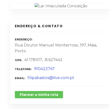
ENDEREÇO & CONTATO
ENDEREÇO
Rua Doutor Manuel Monterroso, 197, Maia,
Porto
41.178107, -8.627442
GPS
910422747
TELEFONE
filipabastos@live.com.pt
EMAIL
Planear a minha rota