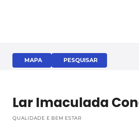
S
a
l
t
a
r
p
a
MAPA
PESQUISAR
r
a
o
c
o
Lar Imaculada Con
n
t
e
QUALIDADE E BEM ESTAR
ú
d
o