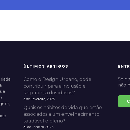
ÚLTIMOS ARTIGOS
ENT
Se no
riada
Como o Design Urbano, pode
não h
a
contribuir para a inclusão e
que
segurança dos idosos?
o
3 de Fevereiro, 2025
C
agem,
Quais os hábitos de vida que estão
associados a um envelhecimento
udo
saudável e pleno?
31 de Janeiro, 2025