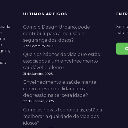
ÚLTIMOS ARTIGOS
ENT
Se no
riada
Como o Design Urbano, pode
não h
a
contribuir para a inclusão e
que
segurança dos idosos?
o
3 de Fevereiro, 2025
C
agem,
Quais os hábitos de vida que estão
associados a um envelhecimento
udo
saudável e pleno?
31 de Janeiro, 2025
Envelhecimento e saúde mental:
como prevenir e lidar com a
depressão na terceira idade?
27 de Janeiro, 2025
Como as novas tecnologias, estão a
melhorar a qualidade de vida dos
idosos?