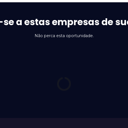
-se a estas empresas de su
Não perca esta oportunidade.
ilva Côrtes
Maria Villalobos
Apoio e integração para seni