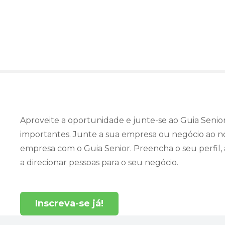
S
a
l
t
a
r
p
a
r
a
Aproveite a oportunidade e junte-se ao Guia Senior
o
importantes. Junte a sua empresa ou negócio ao n
c
empresa com o Guia Senior. Preencha o seu perfil,
o
n
a direcionar pessoas para o seu negócio.
t
e
ú
Inscreva-se já!
d
o