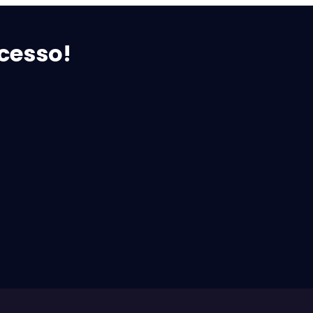
cesso!
Tayna Pedrosa
ores
Cuidadora Figueira da Foz