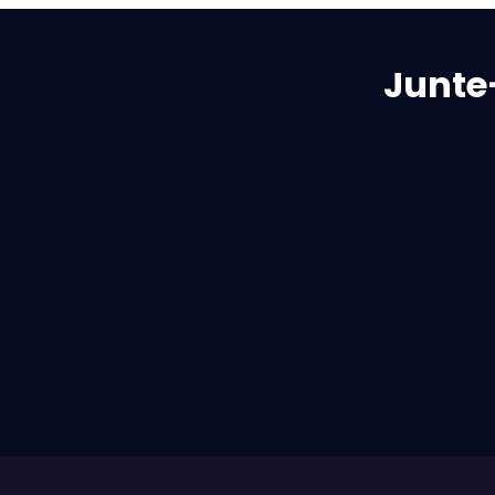
Junte
ACP-Enfermagem ao
Igor S
Domicílio
Sou Aglay Costa Polares, enfermeira
com experiência no Brasil e em
Portugal