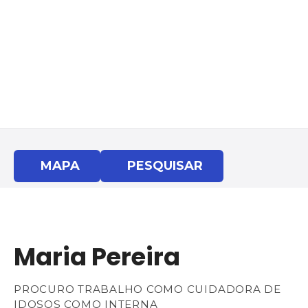
S
a
l
t
a
r
p
a
r
a
MAPA
PESQUISAR
o
c
o
n
t
Maria Pereira
e
ú
d
PROCURO TRABALHO COMO CUIDADORA DE
o
IDOSOS COMO INTERNA