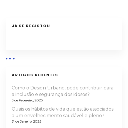
v
e
g
JÁ SE REGISTOU
a
ç
ã
o
ARTIGOS RECENTES
d
Como o Design Urbano, pode contribuir para
e
a inclusão e segurança dos idosos?
3 de Fevereiro, 2025
a
Quais os hábitos de vida que estão associados
r
a um envelhecimento saudável e pleno?
31 de Janeiro, 2025