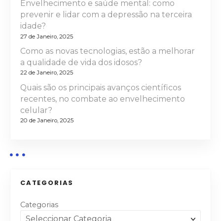
t
Envelhecimento e saúde mental: como
prevenir e lidar com a depressão na terceira
i
idade?
27 de Janeiro, 2025
g
Como as novas tecnologias, estão a melhorar
o
a qualidade de vida dos idosos?
22 de Janeiro, 2025
s
Quais são os principais avanços científicos
recentes, no combate ao envelhecimento
celular?
20 de Janeiro, 2025
CATEGORIAS
Categorias