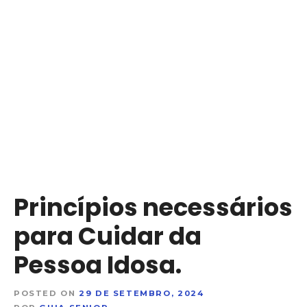
S
a
l
t
a
r
p
a
r
a
o
c
Princípios necessários
o
n
para Cuidar da
t
e
Pessoa Idosa.
ú
d
POSTED ON
29 DE SETEMBRO, 2024
o