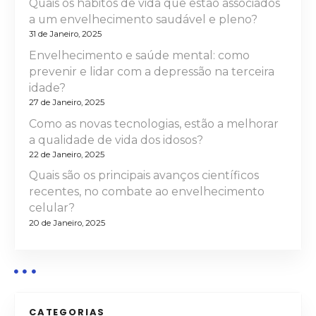
Quais os hábitos de vida que estão associados
r
a um envelhecimento saudável e pleno?
31 de Janeiro, 2025
t
Envelhecimento e saúde mental: como
prevenir e lidar com a depressão na terceira
i
idade?
27 de Janeiro, 2025
g
Como as novas tecnologias, estão a melhorar
o
a qualidade de vida dos idosos?
22 de Janeiro, 2025
s
Quais são os principais avanços científicos
recentes, no combate ao envelhecimento
celular?
20 de Janeiro, 2025
CATEGORIAS