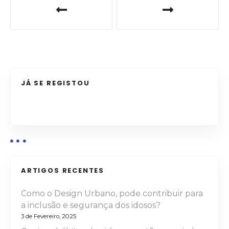
a
v
e
g
JÁ SE REGISTOU
a
ç
ã
o
ARTIGOS RECENTES
d
Como o Design Urbano, pode contribuir para
e
a inclusão e segurança dos idosos?
3 de Fevereiro, 2025
a