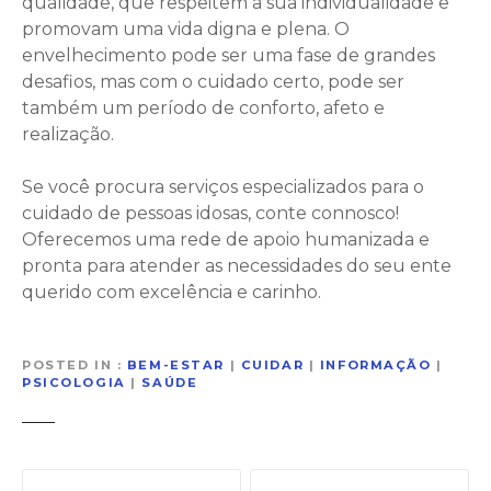
qualidade, que respeitem a sua individualidade e
promovam uma vida digna e plena. O
envelhecimento pode ser uma fase de grandes
desafios, mas com o cuidado certo, pode ser
também um período de conforto, afeto e
realização.
Se você procura serviços especializados para o
cuidado de pessoas idosas, conte connosco!
Oferecemos uma rede de apoio humanizada e
pronta para atender as necessidades do seu ente
querido com excelência e carinho.
POSTED IN
BEM-ESTAR
|
CUIDAR
|
INFORMAÇÃO
|
PSICOLOGIA
|
SAÚDE
N