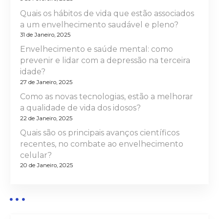
a
Quais os hábitos de vida que estão associados
r
a um envelhecimento saudável e pleno?
31 de Janeiro, 2025
t
Envelhecimento e saúde mental: como
prevenir e lidar com a depressão na terceira
i
idade?
27 de Janeiro, 2025
g
Como as novas tecnologias, estão a melhorar
o
a qualidade de vida dos idosos?
22 de Janeiro, 2025
s
Quais são os principais avanços científicos
recentes, no combate ao envelhecimento
celular?
20 de Janeiro, 2025