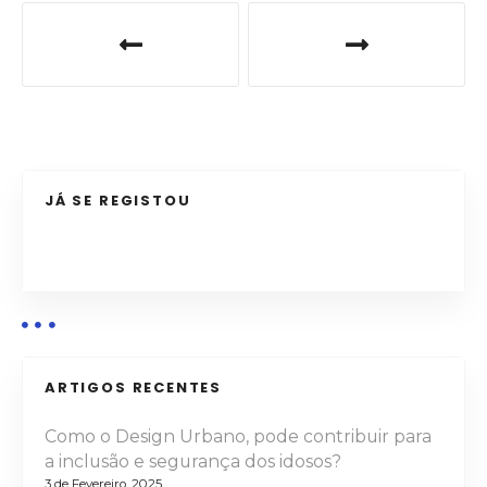
N
a
v
e
g
JÁ SE REGISTOU
a
ç
ã
o
ARTIGOS RECENTES
d
Como o Design Urbano, pode contribuir para
e
a inclusão e segurança dos idosos?
3 de Fevereiro, 2025