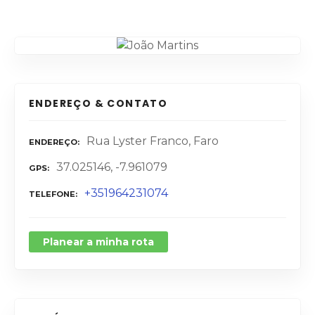
ENDEREÇO & CONTATO
Rua Lyster Franco, Faro
ENDEREÇO
37.025146, -7.961079
GPS
+351964231074
TELEFONE
Planear a minha rota