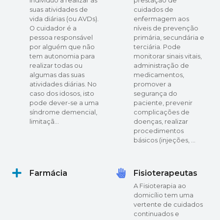
indivíduo a realizar as
prestação de
suas atividades de
cuidados de
vida diárias (ou AVDs).
enfermagem aos
O cuidador é a
níveis de prevenção
pessoa responsável
primária, secundária e
por alguém que não
terciária. Pode
tem autonomia para
monitorar sinais vitais,
realizar todas ou
administração de
algumas das suas
medicamentos,
atividades diárias. No
promover a
caso dos idosos, isto
segurança do
pode dever-se a uma
paciente, prevenir
síndrome demencial,
complicações de
limitaçã…
doenças, realizar
procedimentos
básicos (injeções, …
Farmácia
Fisioterapeutas
A Fisioterapia ao
domicílio tem uma
vertente de cuidados
continuados e