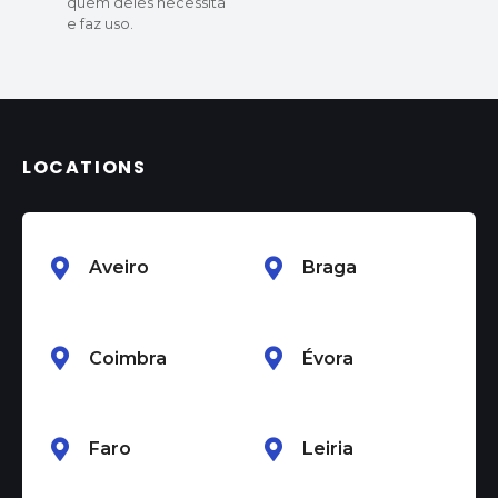
quem deles necessita
e faz uso.
LOCATIONS
Aveiro
Braga
Coimbra
Évora
Faro
Leiria