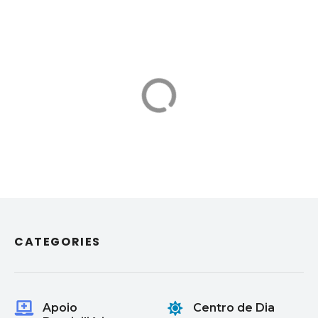
Maria
ACP-
Villalobos
Enfermagem
Apoio e integração para
seniores
ao Domicílio
Sou Aglay Costa Polares,
enfermeira com
experiência no Brasil e
em Portugal
CATEGORIES
Apoio
Centro de Dia